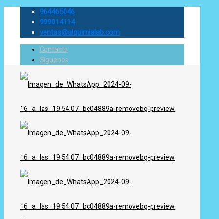
964465046
999014114
ventas@alquimialab.com
Contacto
Síguenos