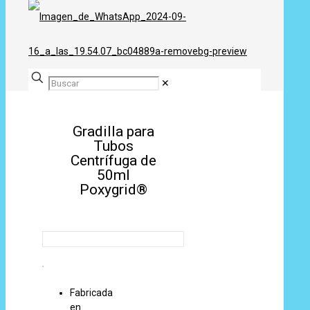
✕
Gradilla para
Tubos
Centrífuga de
50ml
Poxygrid®
Fabricada
en