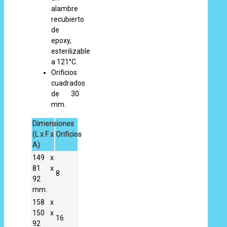
alambre
recubierto
de
epoxy,
esterilizable
a 121°C.
Orificios
cuadrados
de 30
mm.
Dimensiones
(L x F x
Orificios
A)
149 x
81 x
8
92
mm.
158 x
150 x
16
92