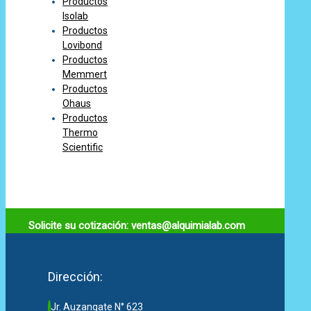
Productos
Isolab
Productos
Lovibond
Productos
Memmert
Productos
Ohaus
Productos
Thermo
Scientific
Solicite su cotización: ventas@alquimialab.com
Dirección:
Jr. Auzangate N° 623