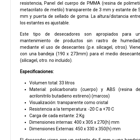
resistencia, Panel del cuerpo de PMMA (resina de polimeti
metacrilato de metilo) transparente de 3 mm y estante de 
mm y puerta de sellado de goma. La altura/distancia entr
los estantes es ajustable.
Este tipo de desecadores son apropiados para u
mantenimiento de productos sin rastro de humedad
mediante el uso de desecantes (p.e. silicagel, otros). Vien
con una bandeja (190 x 273mm) para el medio desecant
(silicagel, otro. no incluido).
Especificaciones:
Volumen total: 33 litros
Material: policarbonato (cuerpo) y ABS (resina d
acrilonitrilo butadieno estireno) (marcos)
Visualización: transparente como cristal
Resistencia a la temperatura: -20 C a +70 C
Carga de cada estante: 2 Kg
Dimensiones internas: 400 x 305 x 270(h) mm
Dimensiones Externas: 450 x 330 x 350(h) mm