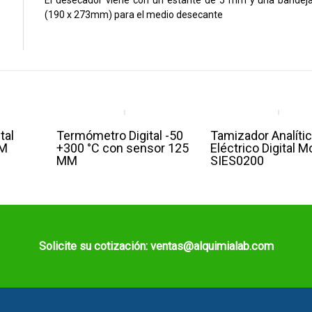
El desecador viene con un estante de 5 mm y una bandej
(190 x 273mm) para el medio desecante
tal
Termómetro Digital -50
Tamizador Analíti
6M
+300 °C con sensor 125
Eléctrico Digital M
MM
SIES0200
Solicite su cotización: ventas@alquimialab.com