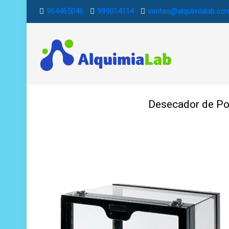
964465046
999014114
ventas@alquimialab.co
Desecador de Pol