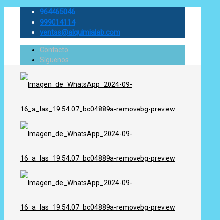
964465046
999014114
ventas@alquimialab.com
Contacto
Síguenos