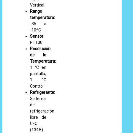
Vertical
Rango
temperatura:
-35 a
-10ºC
Sensor:
PT100
Resolución
de la
Temperatura:
1 °C en
pantalla,
1 °C
Control
Refrigerante:
Sistema
de
refrigeración
libre de
CFC
(134A)