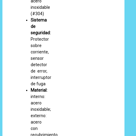
acero
inoxidable
(#304)
Sistema
de
seguridad:
Protector
sobre
corriente,
sensor
detector
de error,
interruptor
de fuga
Material:
interno:
acero
inoxidable;
externo:
acero
con
recubrimiento