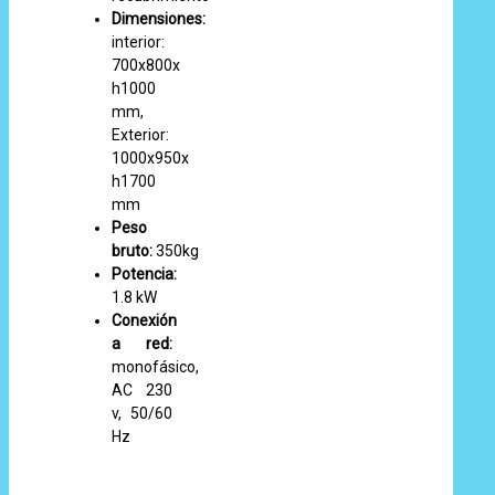
Dimensiones:
interior:
700x800x
h1000
mm,
Exterior:
1000x950x
h1700
mm
Peso
bruto:
350kg
Potencia:
1.8 kW
Conexión
a red:
monofásico,
AC 230
v, 50/60
Hz