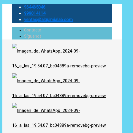
964465046
999014114
ventas@alquimialab.com
Contacto
Síguenos