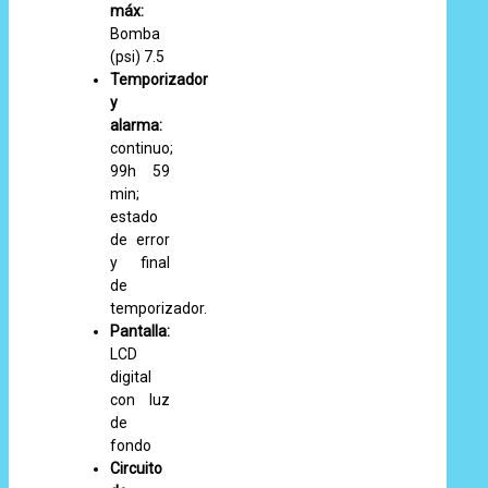
máx:
Bomba
(psi) 7.5
Temporizador
y
alarma:
continuo;
99h 59
min;
estado
de error
y final
de
temporizador.
Pantalla:
LCD
digital
con luz
de
fondo
Circuito