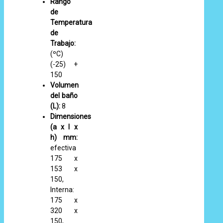
Rango
de
Temperatura
de
Trabajo:
(ºC)
(-25) +
150
Volumen
del baño
(L):
8
Dimensiones
(a x l x
h) mm:
efectiva
175 x
153 x
150,
Interna:
175 x
320 x
150,