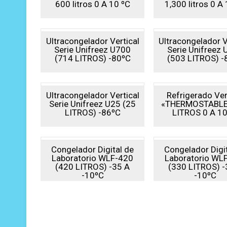
600 litros 0 A 10 ºC
1,300 litros 0 A
Ultracongelador Vertical
Ultracongelador V
Serie Unifreez U700
Serie Unifreez
(714 LITROS) -80ºC
(503 LITROS) -
Ultracongelador Vertical
Refrigerado Ver
Serie Unifreez U25 (25
«THERMOSTABLE
LITROS) -86ºC
LITROS 0 A 10
Congelador Digital de
Congelador Digi
Laboratorio WLF-420
Laboratorio WL
(420 LITROS) -35 A
(330 LITROS) -
-10ºC
-10ºC