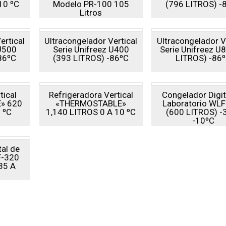
 10 ºC
Modelo PR-100 105
(796 LITROS) -
Litros
ertical
Ultracongelador Vertical
Ultracongelador V
 U500
Serie Unifreez U400
Serie Unifreez U
86ºC
(393 LITROS) -86ºC
LITROS) -86
tical
Refrigeradora Vertical
Congelador Digit
» 620
«THERMOSTABLE»
Laboratorio WL
 ºC
1,140 LITROS 0 A 10 ºC
(600 LITROS) -
-10ºC
tal de
F-320
35 A