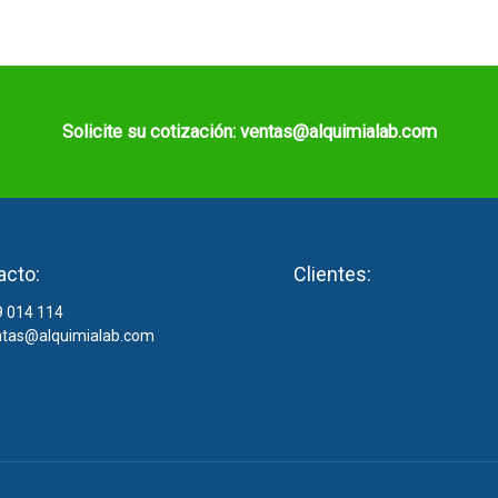
Solicite su cotización: ventas@alquimialab.com
acto:
Clientes:
 014 114
tas@alquimialab.com