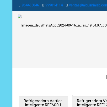
964465046
999014114
ventas@alquimialab.co
Refrigeradora Vertical
Refrigeradora Ve
Inteligente REF600-L
Inteligente REF