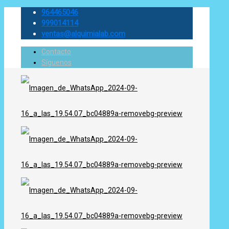
964465046
999014114
ventas@alquimialab.com
Contacto
Síguenos