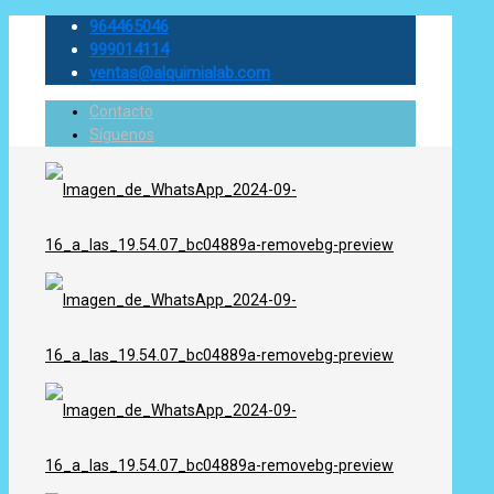
964465046
999014114
ventas@alquimialab.com
Contacto
Síguenos