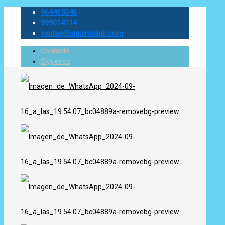
964465046
999014114
ventas@alquimialab.com
Contacto
Síguenos