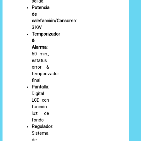
sólido.
Potencia
de
calefacción/Consumo:
3 KW
Temporizador
&
Alarma:
60 min.,
estatus
error &
temporizador
final
Pantalla:
Digital
LCD con
función
luz de
fondo
Regulador:
Sistema
de