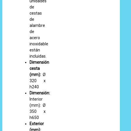
unidades
de
cestas
de
alambre
de
acero
inoxidable
están
incluidas.
Dimensión
cesta
(mm):
Ø
320 x
h240
Dimensión:
Interior
(mm): Ø
350 x
h650
Exterior
(mm):