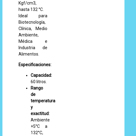
Kgf/cm3,
hasta 132 °C.
Ideal para
Biotecnología,
Clínica, Medio
Ambiente,
Médica e
Industria de
Alimentos.
Especificaciones:
Capacidad:
60 litros.
Rango
de
temperatura
y
exactitud:
Ambiente
+5°C a
132°C,