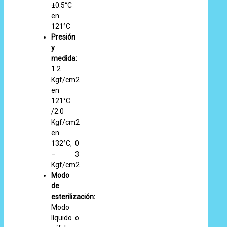
±0.5°C
en
121°C
Presión
y
medida:
1.2
Kgf/cm2
en
121°C
/2.0
Kgf/cm2
en
132°C, 0
– 3
Kgf/cm2
Modo
de
esterilización:
Modo
líquido o