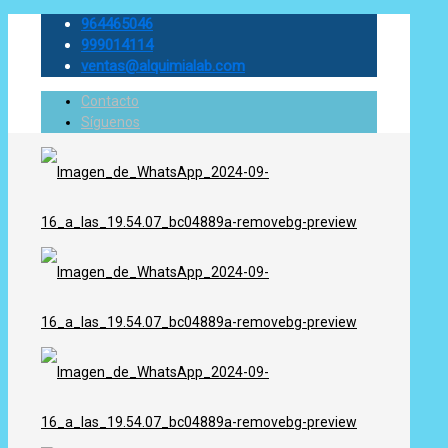
964465046
999014114
ventas@alquimialab.com
Contacto
Síguenos