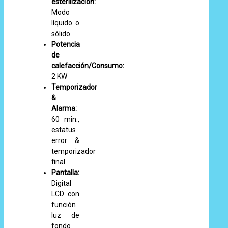
esterilización:
Modo
líquido o
sólido.
Potencia
de
calefacción/Consumo:
2 KW
Temporizador
&
Alarma:
60 min.,
estatus
error &
temporizador
final
Pantalla:
Digital
LCD con
función
luz de
fondo