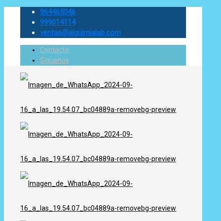
964465046
999014114
ventas@alquimialab.com
Contacto
Síguenos