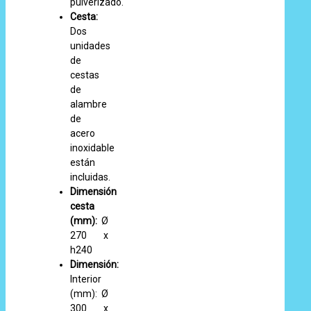
pulverizado.
Cesta:
Dos
unidades
de
cestas
de
alambre
de
acero
inoxidable
están
incluidas.
Dimensión
cesta
(mm):
Ø
270 x
h240
Dimensión:
Interior
(mm): Ø
300 x