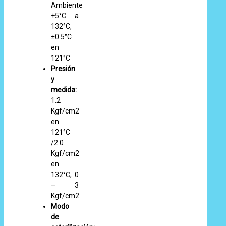
Ambiente
+5°C a
132°C,
±0.5°C
en
121°C
Presión
y
medida:
1.2
Kgf/cm2
en
121°C
/2.0
Kgf/cm2
en
132°C, 0
– 3
Kgf/cm2
Modo
de