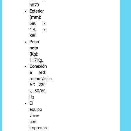
h670
Exterior
(mm):
680 x
470 x
880
Peso
neto
(Kg):
117 Kg.
Conexión
a red:
monofásico,
AC 230
v, 50/60
Hz
El
equipo
viene
con
impresora