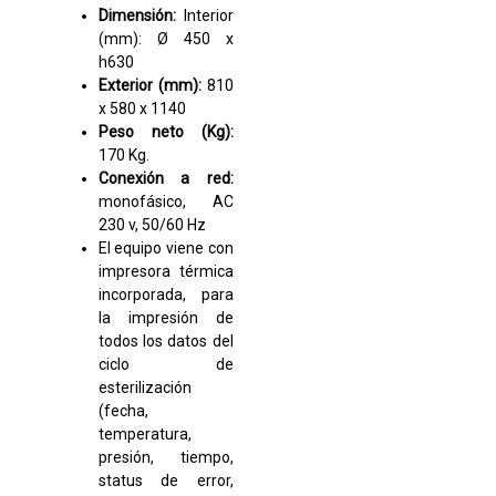
Dimensión:
Interior
(mm): Ø 450 x
h630
Exterior (mm):
810
x 580 x 1140
Peso neto (Kg):
170 Kg.
Conexión a red:
monofásico, AC
230 v, 50/60 Hz
El equipo viene con
impresora térmica
incorporada, para
la impresión de
todos los datos del
ciclo de
esterilización
(fecha,
temperatura,
presión, tiempo,
status de error,