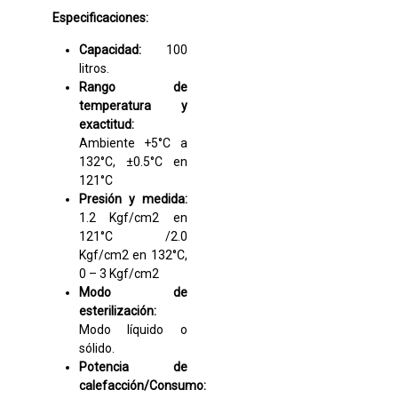
Especificaciones:
Capacidad:
100
litros.
Rango de
temperatura y
exactitud:
Ambiente +5°C a
132°C, ±0.5°C en
121°C
Presión y medida:
1.2 Kgf/cm2 en
121°C /2.0
Kgf/cm2 en 132°C,
0 – 3 Kgf/cm2
Modo de
esterilización:
Modo líquido o
sólido.
Potencia de
calefacción/Consumo: