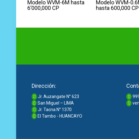
Modelo WVM-6M hasta
Modelo WVM-0.
6’000,000 CP
hasta 600,000 CP
Dirección:
Cont
Jr. Auzangate N° 623
999
San Miguel – LIMA
ven
Jr. Tacna N° 1370
El Tambo - HUANCAYO