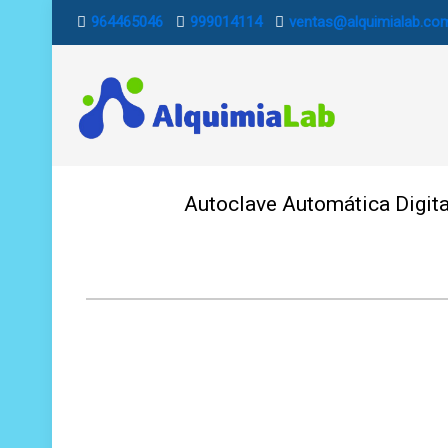
964465046
999014114
ventas@alquimialab.co
Autoclave Automática Digita