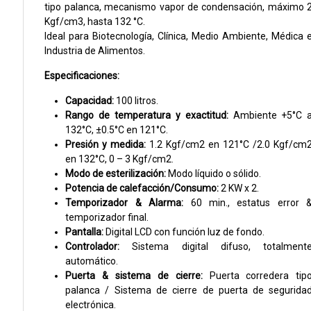
tipo palanca, mecanismo vapor de condensación, máximo 
Kgf/cm3, hasta 132 °C.
Ideal para Biotecnología, Clínica, Medio Ambiente, Médica 
Industria de Alimentos.
Especificaciones:
Capacidad:
100 litros.
Rango de temperatura y exactitud:
Ambiente +5°C 
132°C, ±0.5°C en 121°C.
Presión y medida:
1.2 Kgf/cm2 en 121°C /2.0 Kgf/cm
en 132°C, 0 – 3 Kgf/cm2.
Modo de esterilización:
Modo líquido o sólido.
Potencia de calefacción/Consumo:
2 KW x 2.
Temporizador & Alarma:
60 min., estatus error 
temporizador final.
Pantalla:
Digital LCD con función luz de fondo.
Controlador:
Sistema digital difuso, totalment
automático.
Puerta & sistema de cierre:
Puerta corredera tip
palanca / Sistema de cierre de puerta de segurida
electrónica.