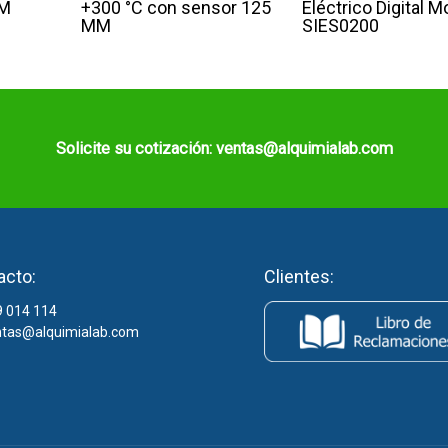
6M
+300 °C con sensor 125
Eléctrico Digital M
MM
SIES0200
Solicite su cotización: ventas@alquimialab.com
acto:
Clientes:
 014 114
tas@alquimialab.com