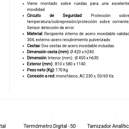
Viene montado sobre ruedas para una excelent
movilidad.
Circuito de Seguridad:
Protección sobr
temperatura/sobrepresión/protección sobre corriente
Sensor detección de error.
Material:
Recipiente interno de acero inoxidable calida
304, externo-acero recubrimiento pulverizado.
Cestas:
Dos cestas de acero inoxidable incluidas.
Dimensión cesta (mm):
Ø 420 x h240.
Dimensión:
Interior (mm) : Ø 450 x h630.
Exterior (mm) :
810 x 580 x 1140.
Peso neto (Kg):
170 Kg.
Conexión a red:
monofásico, AC 230 v, 50/60 Hz.
tal
Termómetro Digital -50
Tamizador Analíti